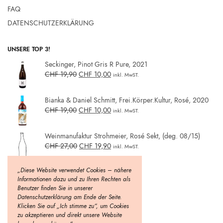
FAQ
DATENSCHUTZERKLÄRUNG
UNSERE TOP 3!
Seckinger, Pinot Gris R Pure, 2021
CHF
19,90
CHF
10,00
inkl. MwST.
Bianka & Daniel Schmitt, Frei.Körper.Kultur, Rosé, 2020
CHF
19,00
CHF
10,00
inkl. MwST.
Weinmanufaktur Strohmeier, Rosé Sekt, (deg. 08/15)
CHF
27,00
CHF
19,90
inkl. MwST.
„Diese Website verwendet Cookies – nähere
Informationen dazu und zu Ihren Rechten als
Benutzer finden Sie in unserer
Datenschutzerklärung am Ende der Seite.
Klicken Sie auf „Ich stimme zu“, um Cookies
zu akzeptieren und direkt unsere Website