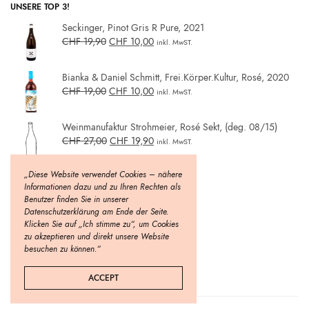
UNSERE TOP 3!
Seckinger, Pinot Gris R Pure, 2021
CHF
19,90
CHF
10,00
inkl. MwST.
Bianka & Daniel Schmitt, Frei.Körper.Kultur, Rosé, 2020
CHF
19,00
CHF
10,00
inkl. MwST.
Weinmanufaktur Strohmeier, Rosé Sekt, (deg. 08/15)
CHF
27,00
CHF
19,90
inkl. MwST.
„Diese Website verwendet Cookies – nähere
Informationen dazu und zu Ihren Rechten als
Benutzer finden Sie in unserer
Datenschutzerklärung am Ende der Seite.
Klicken Sie auf „Ich stimme zu“, um Cookies
zu akzeptieren und direkt unsere Website
besuchen zu können.“
ACCEPT