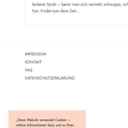
leckerer Syrah – bevor man sich versieht, schwupps, sc
Fan. Findet man dann Zeit…
IMPRESSUM
KONTAKT
FAQ
DATENSCHUTZERKLÄRUNG
„Diese Website verwendet Cookies –
nähere Informationen dazu und zu Ihren