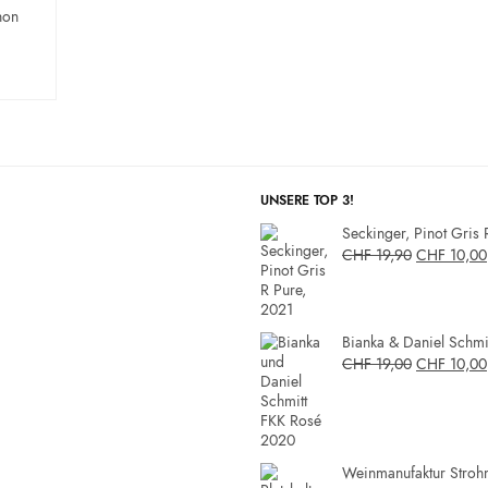
hon
UNSERE TOP 3!
Seckinger, Pinot Gris 
CHF
19,90
CHF
10,00
Bianka & Daniel Schmit
CHF
19,00
CHF
10,00
Weinmanufaktur Strohm