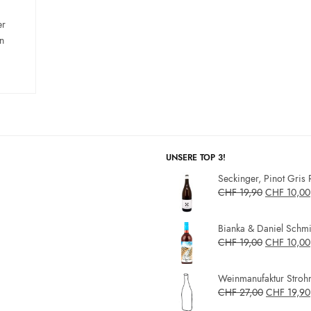
er
n
UNSERE TOP 3!
Seckinger, Pinot Gris 
CHF
19,90
CHF
10,00
Bianka & Daniel Schmit
CHF
19,00
CHF
10,00
Weinmanufaktur Strohm
CHF
27,00
CHF
19,90