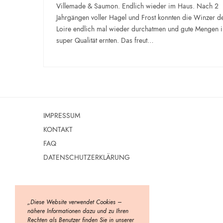
Villemade & Saumon. Endlich wieder im Haus. Nach 2
Jahrgängen voller Hagel und Frost konnten die Winzer d
Loire endlich mal wieder durchatmen und gute Mengen i
super Qualität ernten. Das freut…
IMPRESSUM
KONTAKT
FAQ
DATENSCHUTZERKLÄRUNG
„Diese Website verwendet Cookies –
nähere Informationen dazu und zu Ihren
Rechten als Benutzer finden Sie in unserer