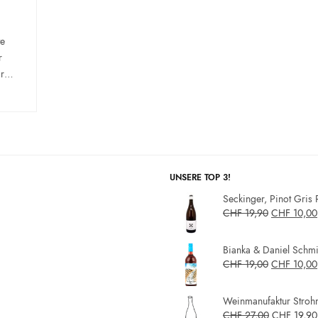
te
r
War…
UNSERE TOP 3!
Seckinger, Pinot Gris 
CHF
19,90
CHF
10,00
Bianka & Daniel Schmit
CHF
19,00
CHF
10,00
Weinmanufaktur Strohm
CHF
27,00
CHF
19,90