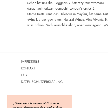
Schön hat uns die Bloggerin «Thatcrazyfrenchwoman»
darauf aufmerksam gemacht: London`s erstes 2
Sterne Restaurant, das Hibiscus in Mayfair, hat seine Kar
«Vins Libres» gewidmet! Natural Wines. Vins Vivants. Ih
wisst schon. Nicht ausschliesslich, aber vorwiegend! 
IMPRESSUM
KONTAKT
FAQ
DATENSCHUTZERKLÄRUNG
„Diese Website verwendet Cookies –
nähere Informationen dazu und zu Ihren