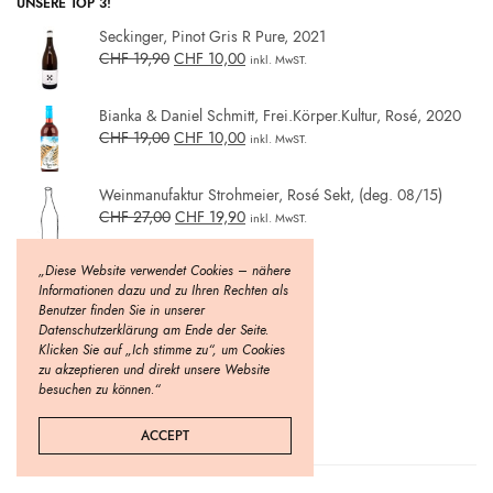
UNSERE TOP 3!
Seckinger, Pinot Gris R Pure, 2021
CHF
19,90
CHF
10,00
inkl. MwST.
Bianka & Daniel Schmitt, Frei.Körper.Kultur, Rosé, 2020
CHF
19,00
CHF
10,00
inkl. MwST.
Weinmanufaktur Strohmeier, Rosé Sekt, (deg. 08/15)
CHF
27,00
CHF
19,90
inkl. MwST.
„Diese Website verwendet Cookies – nähere
Informationen dazu und zu Ihren Rechten als
Benutzer finden Sie in unserer
Datenschutzerklärung am Ende der Seite.
Klicken Sie auf „Ich stimme zu“, um Cookies
zu akzeptieren und direkt unsere Website
besuchen zu können.“
ACCEPT