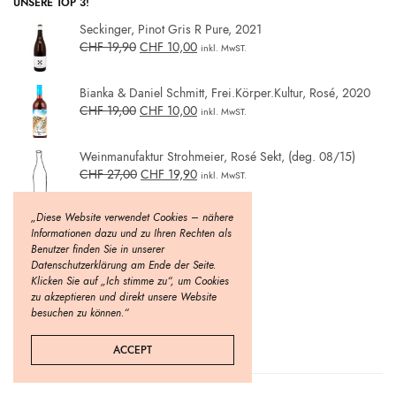
UNSERE TOP 3!
Seckinger, Pinot Gris R Pure, 2021
CHF
19,90
CHF
10,00
inkl. MwST.
Bianka & Daniel Schmitt, Frei.Körper.Kultur, Rosé, 2020
CHF
19,00
CHF
10,00
inkl. MwST.
Weinmanufaktur Strohmeier, Rosé Sekt, (deg. 08/15)
CHF
27,00
CHF
19,90
inkl. MwST.
„Diese Website verwendet Cookies – nähere
Informationen dazu und zu Ihren Rechten als
Benutzer finden Sie in unserer
Datenschutzerklärung am Ende der Seite.
Klicken Sie auf „Ich stimme zu“, um Cookies
zu akzeptieren und direkt unsere Website
besuchen zu können.“
ACCEPT