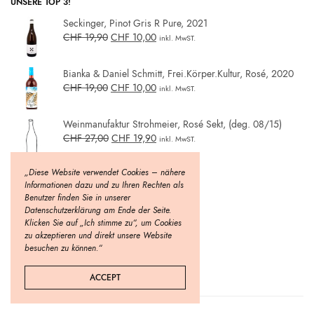
UNSERE TOP 3!
Seckinger, Pinot Gris R Pure, 2021
CHF
19,90
CHF
10,00
inkl. MwST.
Bianka & Daniel Schmitt, Frei.Körper.Kultur, Rosé, 2020
CHF
19,00
CHF
10,00
inkl. MwST.
Weinmanufaktur Strohmeier, Rosé Sekt, (deg. 08/15)
CHF
27,00
CHF
19,90
inkl. MwST.
„Diese Website verwendet Cookies – nähere
Informationen dazu und zu Ihren Rechten als
Benutzer finden Sie in unserer
Datenschutzerklärung am Ende der Seite.
Klicken Sie auf „Ich stimme zu“, um Cookies
zu akzeptieren und direkt unsere Website
besuchen zu können.“
ACCEPT