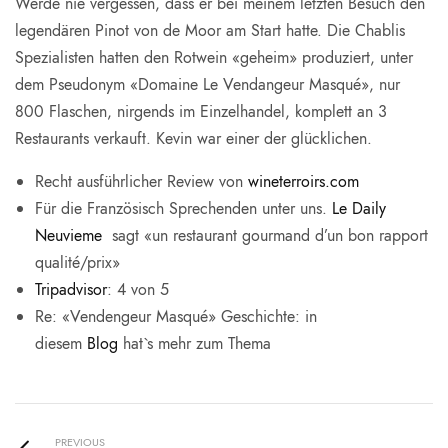
Werde nie vergessen, dass er bei meinem letzten Besuch den
legendären Pinot von de Moor am Start hatte. Die Chablis
Spezialisten hatten den Rotwein «geheim» produziert, unter
dem Pseudonym «Domaine Le Vendangeur Masqué», nur
800 Flaschen, nirgends im Einzelhandel, komplett an 3
Restaurants verkauft. Kevin war einer der glücklichen.
Recht ausführlicher Review von
wineterroirs.com
Für die Französisch Sprechenden unter uns.
Le Daily
Neuvieme
sagt «un restaurant gourmand d’un bon rapport
qualité/prix»
Tripadvisor
: 4 von 5
Re: «Vendengeur Masqué» Geschichte: in
diesem
Blog
hat`s mehr zum Thema
PREVIOUS