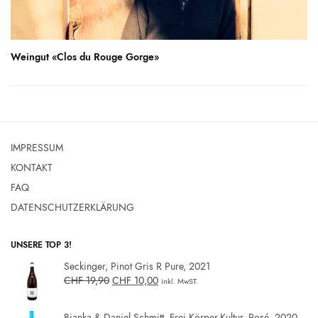
Weingut «Clos du Rouge Gorge»
IMPRESSUM
KONTAKT
FAQ
DATENSCHUTZERKLÄRUNG
UNSERE TOP 3!
Seckinger, Pinot Gris R Pure, 2021
CHF
19,90
CHF
10,00
inkl. MwST.
Bianka & Daniel Schmitt, Frei.Körper.Kultur, Rosé, 2020