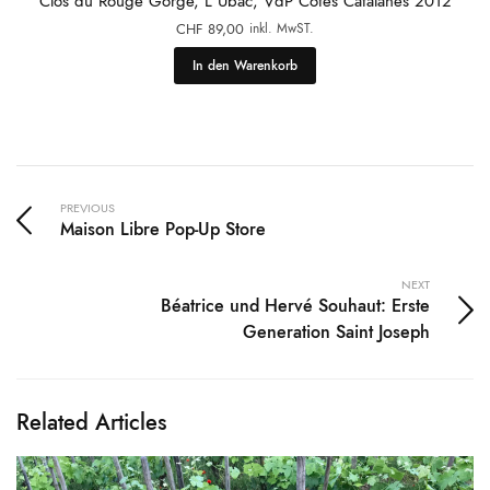
Clos du Rouge Gorge, L`Ubac, VdP Cotes Catalanes 2012
inkl. MwST.
CHF
89,00
In den Warenkorb
PREVIOUS
Maison Libre Pop-Up Store
NEXT
Béatrice und Hervé Souhaut: Erste
Generation Saint Joseph
Related Articles