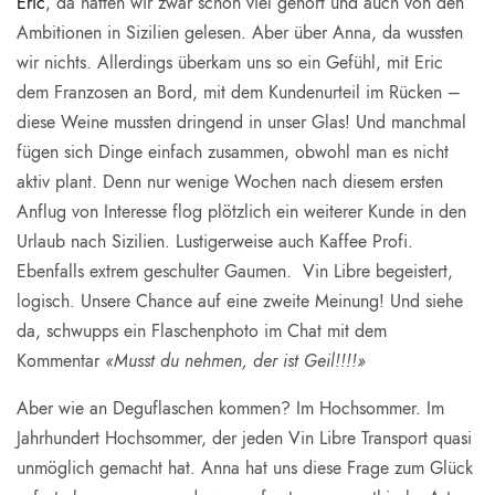
Eric
, da hatten wir zwar schon viel gehört und auch von den
Ambitionen in Sizilien gelesen. Aber über Anna, da wussten
wir nichts. Allerdings überkam uns so ein Gefühl, mit Eric
dem Franzosen an Bord, mit dem Kundenurteil im Rücken –
diese Weine mussten dringend in unser Glas! Und manchmal
fügen sich Dinge einfach zusammen, obwohl man es nicht
aktiv plant. Denn nur wenige Wochen nach diesem ersten
Anflug von Interesse flog plötzlich ein weiterer Kunde in den
Urlaub nach Sizilien. Lustigerweise auch Kaffee Profi.
Ebenfalls extrem geschulter Gaumen. Vin Libre begeistert,
logisch. Unsere Chance auf eine zweite Meinung! Und siehe
da, schwupps ein Flaschenphoto im Chat mit dem
Kommentar
«Musst du nehmen, der ist Geil!!!!»
Aber wie an Deguflaschen kommen? Im Hochsommer. Im
Jahrhundert Hochsommer, der jeden Vin Libre Transport quasi
unmöglich gemacht hat. Anna hat uns diese Frage zum Glück