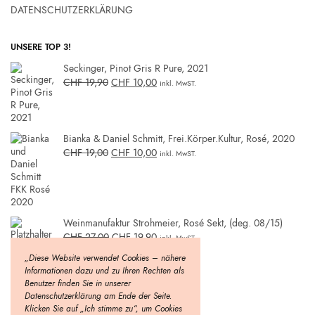
DATENSCHUTZERKLÄRUNG
UNSERE TOP 3!
Seckinger, Pinot Gris R Pure, 2021
CHF
19,90
CHF
10,00
inkl. MwST.
Bianka & Daniel Schmitt, Frei.Körper.Kultur, Rosé, 2020
CHF
19,00
CHF
10,00
inkl. MwST.
Weinmanufaktur Strohmeier, Rosé Sekt, (deg. 08/15)
CHF
27,00
CHF
19,90
inkl. MwST.
„Diese Website verwendet Cookies – nähere
Informationen dazu und zu Ihren Rechten als
Benutzer finden Sie in unserer
Datenschutzerklärung am Ende der Seite.
Klicken Sie auf „Ich stimme zu“, um Cookies