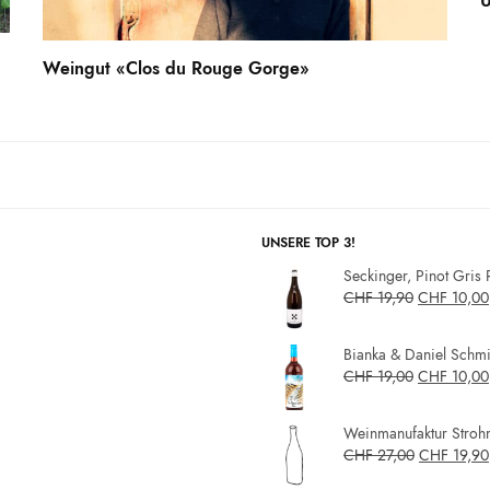
U
Weingut «Clos du Rouge Gorge»
UNSERE TOP 3!
Seckinger, Pinot Gris 
CHF
19,90
CHF
10,00
Bianka & Daniel Schmit
CHF
19,00
CHF
10,00
Weinmanufaktur Strohm
CHF
27,00
CHF
19,90