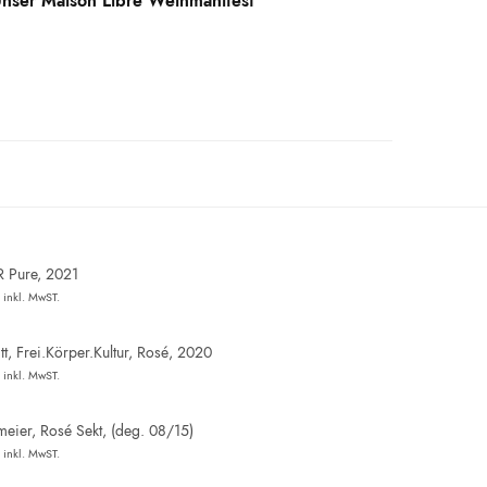
nser Maison Libre Weinmanifest
R Pure, 2021
inkl. MwST.
t, Frei.Körper.Kultur, Rosé, 2020
inkl. MwST.
eier, Rosé Sekt, (deg. 08/15)
inkl. MwST.