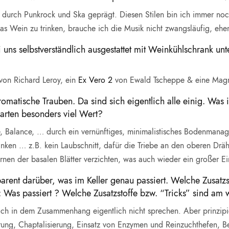
urch Punkrock und Ska geprägt. Diesen Stilen bin ich immer noc
 Wein zu trinken, brauche ich die Musik nicht zwangsläufig, eher
i uns selbstverständlich ausgestattet mit Weinkühlschrank u
von Richard Leroy, ein
Ex Vero 2
von Ewald Tscheppe & eine Ma
romatische Trauben. Da sind sich eigentlich alle einig. Wa
arten besonders viel Wert?
 Balance, … durch ein vernünftiges, minimalistisches Bodenmanag
ken … z.B. kein Laubschnitt, dafür die Triebe an den oberen Dräh
rnen der basalen Blätter verzichten, was auch wieder ein großer E
arent darüber, was im Keller genau passiert. Welche Zusatzs
: Was passiert ? Welche Zusatzstoffe bzw. “Tricks” sind am w
h in dem Zusammenhang eigentlich nicht sprechen. Aber prinzipiel
erung, Chaptalisierung, Einsatz von Enzymen und Reinzuchthefen, Be