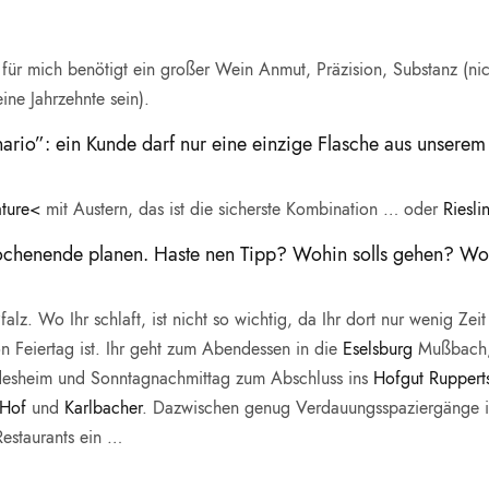
r mich benötigt ein großer Wein Anmut, Präzision, Substanz (nic
ine Jahrzehnte sein).
io”: ein Kunde darf nur eine einzige Flasche aus unserem O
ature<
mit Austern, das ist die sicherste Kombination … oder
Riesl
ochenende planen. Haste nen Tipp? Wohin solls gehen? Wo
z. Wo Ihr schlaft, ist nicht so wichtig, da Ihr dort nur wenig Zeit
Feiertag ist. Ihr geht zum Abendessen in die
Eselsburg
Mußbach,
desheim und Sonntagnachmittag zum Abschluss ins
Hofgut Ruppert
 Hof
und
Karlbacher
. Dazwischen genug Verdauungsspaziergänge i
Restaurants ein …