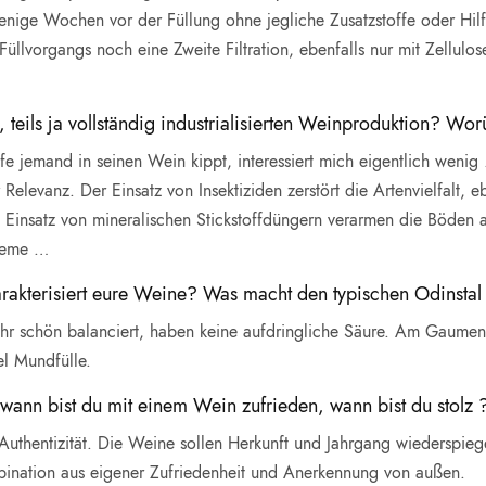
nige Wochen vor der Füllung ohne jegliche Zusatzstoffe oder Hilfsmi
llvorgangs noch eine Zweite Filtration, ebenfalls nur mit Zellulo
, teils ja vollständig industrialisierten Weinproduktion? Wo
jemand in seinen Wein kippt, interessiert mich eigentlich wenig …
er Relevanz. Der Einsatz von Insektiziden zerstört die Artenvielfalt,
Einsatz von mineralischen Stickstoffdüngern verarmen die Böden 
bleme …
rakterisiert eure Weine? Was macht den typischen Odinstal S
 schön balanciert, haben keine aufdringliche Säure. Am Gaumen vie
l Mundfülle.
wann bist du mit einem Wein zufrieden, wann bist du stolz 
thentizität. Die Weine sollen Herkunft und Jahrgang wiederspiegel
mbination aus eigener Zufriedenheit und Anerkennung von außen.