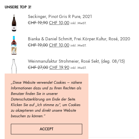
UNSERE TOP 3!
Seckinger, Pinot Gris R Pure, 2021
CHF
19,90
CHF
10,00
inkl. MwST.
Bianka & Daniel Schmitt, Frei.Körper.Kultur, Rosé, 2020
CHF
19,00
CHF
10,00
inkl. MwST.
Weinmanufaktur Strohmeier, Rosé Sekt, (deg. 08/15)
CHF
27,00
CHF
19,90
inkl. MwST.
„Diese Website verwendet Cookies – nähere
Informationen dazu und zu Ihren Rechten als
Benutzer finden Sie in unserer
Datenschutzerklärung am Ende der Seite.
Klicken Sie auf „Ich stimme zu“, um Cookies
zu akzeptieren und direkt unsere Website
besuchen zu können.“
ACCEPT