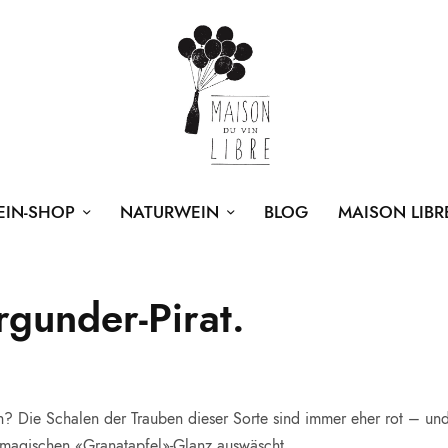
EIN-SHOP
NATURWEIN
BLOG
MAISON LIBR
gunder-Pirat.
ch? Die Schalen der Trauben dieser Sorte sind immer eher rot – und
 magischen «Granatapfel»-Glanz auswäscht.