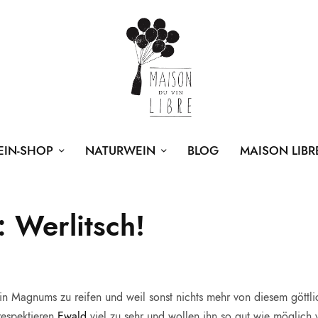
EIN-SHOP
NATURWEIN
BLOG
MAISON LIBR
Werlitsch!
, in Magnums zu reifen und weil sonst nichts mehr von diesem göttli
respektieren
Ewald
viel zu sehr und wollen ihn so gut wie möglich v