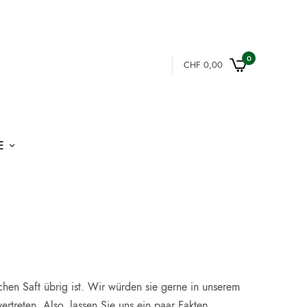
0
CHF
0,00
E
chen Saft übrig ist. Wir würden sie gerne in unserem
ertreten. Also, lassen Sie uns ein paar Fakten