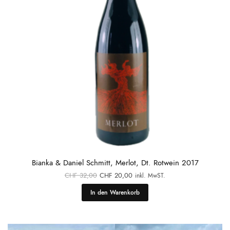
Bianka & Daniel Schmitt, Merlot, Dt. Rotwein 2017
Ursprünglicher
Aktueller
CHF
32,00
CHF
20,00
inkl. MwST.
Preis war:
Preis ist:
CHF 32,00
CHF 20,00.
In den Warenkorb