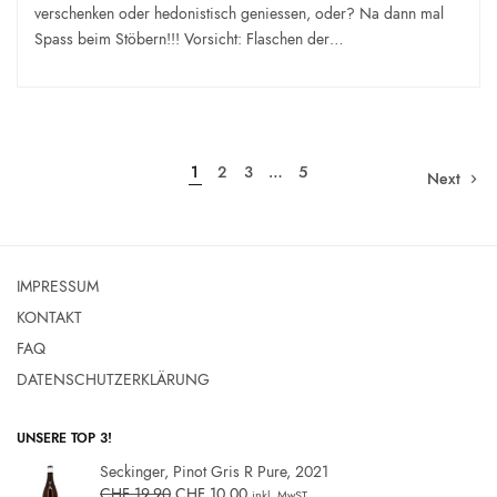
verschenken oder hedonistisch geniessen, oder? Na dann mal
Spass beim Stöbern!!! Vorsicht: Flaschen der…
1
2
3
…
5
Next
IMPRESSUM
KONTAKT
FAQ
DATENSCHUTZERKLÄRUNG
UNSERE TOP 3!
Seckinger, Pinot Gris R Pure, 2021
CHF
19,90
CHF
10,00
inkl. MwST.