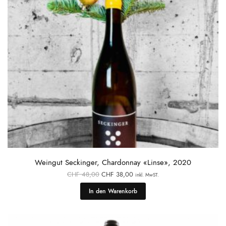
Weingut Seckinger, Chardonnay «Linse», 2020
Ursprünglicher
Aktueller
CHF
48,00
CHF
38,00
inkl. MwST.
Preis war:
Preis ist:
CHF 48,00
CHF 38,00.
In den Warenkorb