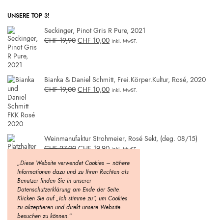
UNSERE TOP 3!
Seckinger, Pinot Gris R Pure, 2021
CHF
19,90
CHF
10,00
inkl. MwST.
Bianka & Daniel Schmitt, Frei.Körper.Kultur, Rosé, 2020
CHF
19,00
CHF
10,00
inkl. MwST.
Weinmanufaktur Strohmeier, Rosé Sekt, (deg. 08/15)
CHF
27,00
CHF
19,90
inkl. MwST.
„Diese Website verwendet Cookies – nähere
Informationen dazu und zu Ihren Rechten als
Benutzer finden Sie in unserer
Datenschutzerklärung am Ende der Seite.
Klicken Sie auf „Ich stimme zu“, um Cookies
zu akzeptieren und direkt unsere Website
besuchen zu können.“