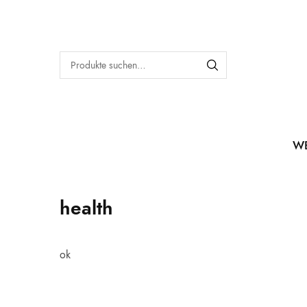
W
health
ok