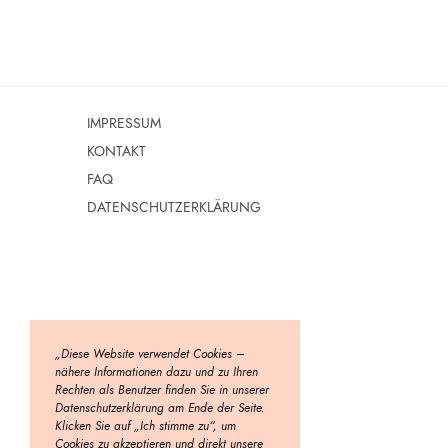
IMPRESSUM
KONTAKT
FAQ
DATENSCHUTZERKLÄRUNG
„Diese Website verwendet Cookies –
nähere Informationen dazu und zu Ihren
Rechten als Benutzer finden Sie in unserer
Datenschutzerklärung am Ende der Seite.
Klicken Sie auf „Ich stimme zu“, um
Cookies zu akzeptieren und direkt unsere