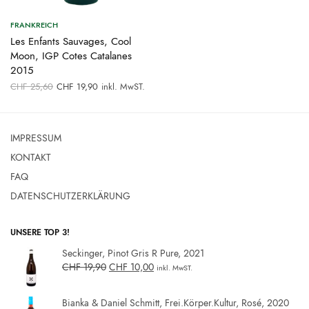
FRANKREICH
Les Enfants Sauvages, Cool
Moon, IGP Cotes Catalanes
2015
Ursprünglicher
Aktueller
CHF
25,60
CHF
19,90
inkl. MwST.
Preis war:
Preis ist:
CHF 25,60
CHF 19,90.
IMPRESSUM
KONTAKT
FAQ
DATENSCHUTZERKLÄRUNG
UNSERE TOP 3!
Seckinger, Pinot Gris R Pure, 2021
CHF
19,90
CHF
10,00
inkl. MwST.
Bianka & Daniel Schmitt, Frei.Körper.Kultur, Rosé, 2020