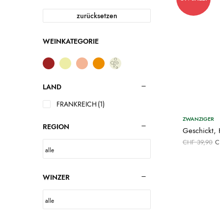
zurücksetzen
WEINKATEGORIE
LAND
FRANKREICH
(1)
ZWANZIGER
REGION
Geschickt,
U
CHF
39,90
C
P
C
WINZER