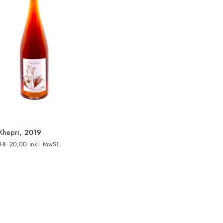
 Khepri, 2019
rsprünglicher
Aktueller
HF
20,00
inkl. MwST.
reis war:
Preis ist:
HF 39,90
CHF 20,00.