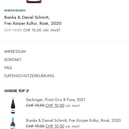
RHEINHESSEN
Bianka & Daniel Schmitt,
Frei.Körper.Kultur, Rosé, 2020
Ursprünglicher
Aktueller
CHF
19,00
CHF
10,00
inkl. MwST.
Preis war:
Preis ist:
CHF 19,00
CHF 10,00.
IMPRESSUM
KONTAKT
FAQ
DATENSCHUTZERKLÄRUNG
UNSERE TOP 3!
Seckinger, Pinot Gris R Pure, 2021
CHF
19,90
CHF
10,00
inkl. MwST.
Bianka & Daniel Schmitt, Frei.Körper.Kultur, Rosé, 2020
CHF
19,00
CHF
10,00
inkl. MwST.