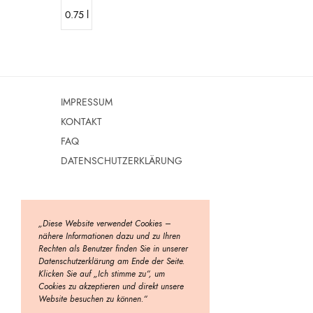
0.75 l
IMPRESSUM
KONTAKT
FAQ
DATENSCHUTZERKLÄRUNG
„Diese Website verwendet Cookies –
nähere Informationen dazu und zu Ihren
Rechten als Benutzer finden Sie in unserer
Datenschutzerklärung am Ende der Seite.
Klicken Sie auf „Ich stimme zu“, um
Cookies zu akzeptieren und direkt unsere
Website besuchen zu können.“