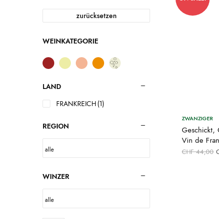
zurücksetzen
WEINKATEGORIE
LAND
FRANKREICH
(1)
ZWANZIGER
REGION
Geschickt, 
Vin de Fra
U
CHF
44,00
P
WINZER