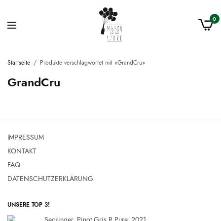
0
Startseite
/
Produkte verschlagwortet mit «GrandCru»
GrandCru
IMPRESSUM
KONTAKT
FAQ
DATENSCHUTZERKLÄRUNG
UNSERE TOP 3!
Seckinger, Pinot Gris R Pure, 2021