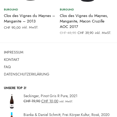
BURGUND
BURGUND
Clos des Vignes du Maynes –
Clos des Vignes du Maynes,
Manganite – 2013
Manganite, Macon Cruzille
AOC 2017
inkl. MwST.
CHF
90,00
Ursprünglicher
Aktueller
CHF
48,90
CHF
39,90
inkl. MwST.
Preis war:
Preis ist:
CHF 48,90
CHF 39,90.
IMPRESSUM
KONTAKT
FAQ
DATENSCHUTZERKLÄRUNG
UNSERE TOP 3!
Seckinger, Pinot Gris R Pure, 2021
CHF
19,90
CHF
10,00
inkl. MwST.
Bianka & Daniel Schmitt, Frei.Körper.Kultur, Rosé, 2020