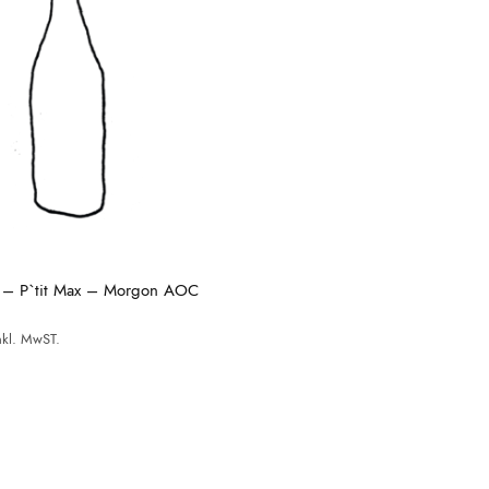
 – P`tit Max – Morgon AOC
nkl. MwST.