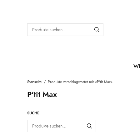
W
Startseite
/
Produkte verschlagwortet mit «P'tit Max»
P'tit Max
SUCHE