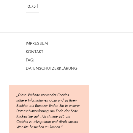
0.75 l
IMPRESSUM
KONTAKT
FAQ
DATENSCHUTZERKLÄRUNG
„Diese Website verwendet Cookies –
nähere Informationen dazu und zu Ihren
Rechten als Benutzer finden Sie in unserer
Datenschutzerklärung am Ende der Seite.
Klicken Sie auf „Ich stimme zu“, um
Cookies zu akzeptieren und direkt unsere
Website besuchen zu können.“