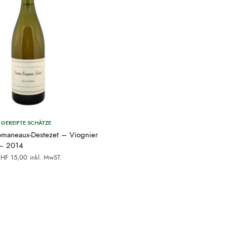
GEREIFTE SCHÄTZE
maneaux-Destezet – Viognier
 – 2014
rsprünglicher
Aktueller
CHF
15,00
inkl. MwST.
reis war:
Preis ist:
HF 33,00
CHF 15,00.