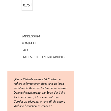
0.75 l
IMPRESSUM
KONTAKT
FAQ
DATENSCHUTZERKLÄRUNG
„Diese Website verwendet Cookies –
nähere Informationen dazu und zu Ihren
Rechten als Benutzer finden Sie in unserer
Datenschutzerklärung am Ende der Seite.
Klicken Sie auf „Ich stimme zu“, um
Cookies zu akzeptieren und direkt unsere
Website besuchen zu können.“