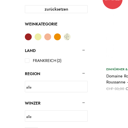
zurücksetzen
WEINKATEGORIE
LAND
FRANKREICH
(2)
EINHÖRNER & 
REGION
Domaine Ro
Roussanne
U
CHF
33,00
P
C
WINZER