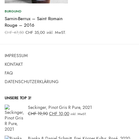
BURGUND
Sarnin-Berrux – Saint Romain
Rouge – 2016
Ursprünglicher
Aktueller
CHF
47,50
CHF
35,00
inkl. MwST.
Preis war:
Preis ist:
CHF 47,50
CHF 35,00.
IMPRESSUM
KONTAKT
FAQ
DATENSCHUTZERKLÄRUNG
UNSERE TOP 3!
Seckinger, Pinot Gris R Pure, 2021
CHF
19,90
CHF
10,00
inkl. MwST.
Bianka & Daniel Schmitt, Frei.Körper.Kultur, Rosé, 2020