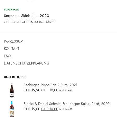
SUPERSALE
Sextant – Skinbull – 2020
Ursprünglicher
Aktueller
CHF
24,90
CHF
16,00
inkl. MwST.
Preis war:
Preis ist:
CHF 24,90
CHF 16,00.
IMPRESSUM
KONTAKT
FAQ
DATENSCHUTZERKLÄRUNG
UNSERE TOP 3!
Seckinger, Pinot Gris R Pure, 2021
CHF
19,90
CHF
10,00
inkl. MwST.
Bianka & Daniel Schmitt, Frei.Körper.Kultur, Rosé, 2020
CHF
19,00
CHF
10,00
inkl. MwST.