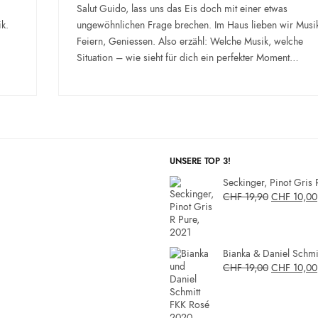
Salut Guido, lass uns das Eis doch mit einer etwas
k.
ungewöhnlichen Frage brechen. Im Haus lieben wir Musi
Feiern, Geniessen. Also erzähl: Welche Musik, welche
Situation – wie sieht für dich ein perfekter Moment…
UNSERE TOP 3!
Seckinger, Pinot Gris 
CHF
19,90
CHF
10,00
Bianka & Daniel Schmit
CHF
19,00
CHF
10,00