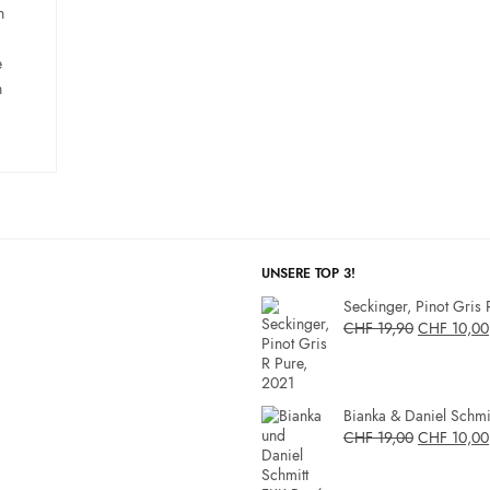
n
e
n
UNSERE TOP 3!
Seckinger, Pinot Gris 
CHF
19,90
CHF
10,00
Bianka & Daniel Schmit
CHF
19,00
CHF
10,00