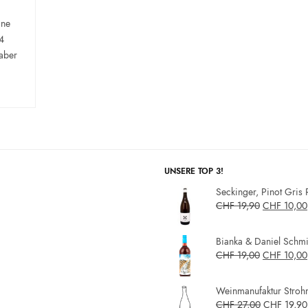
ine
 4
 aber
UNSERE TOP 3!
Seckinger, Pinot Gris 
CHF
19,90
CHF
10,00
Bianka & Daniel Schmit
CHF
19,00
CHF
10,00
Weinmanufaktur Strohm
CHF
27,00
CHF
19,90