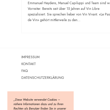
Emmanuel Heydens, Manuel Capiluppi und Team sind w
Vorreiter. Bereits seit über 15 Jahren auf Vin Libre
spezialisiert. Sie sprechen lieber von Vin Vivant. «Le Pa
de Vin» gehört mittlerweile zu den…
IMPRESSUM
KONTAKT
FAQ
DATENSCHUTZERKLÄRUNG
„Diese Website verwendet Cookies –
nähere Informationen dazu und zu Ihren
Rechten als Benutzer finden Sie in unserer