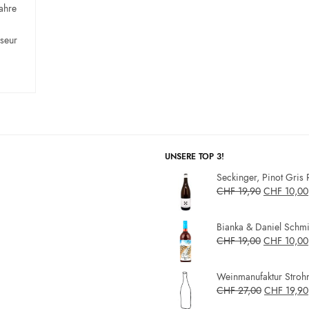
ahre
sseur
UNSERE TOP 3!
Seckinger, Pinot Gris 
CHF
19,90
CHF
10,00
Bianka & Daniel Schmit
CHF
19,00
CHF
10,00
Weinmanufaktur Strohm
CHF
27,00
CHF
19,90