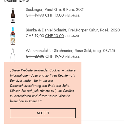
UNSERE TOP 3!
Seckinger, Pinot Gris R Pure, 2021
CHF
19,90
CHF
10,00
inkl. MwST.
Bianka & Daniel Schmitt, Frei.Körper.Kultur, Rosé, 2020
CHF
19,00
CHF
10,00
inkl. MwST.
Weinmanufaktur Strohmeier, Rosé Sekt, (deg. 08/15)
CHF
27,00
CHF
19,90
inkl. MwST.
„Diese Website verwendet Cookies – nähere
Informationen dazu und zu Ihren Rechten als
Benutzer finden Sie in unserer
Datenschutzerklärung am Ende der Seite.
Klicken Sie auf „Ich stimme zu“, um Cookies
zu akzeptieren und direkt unsere Website
besuchen zu können.“
ACCEPT