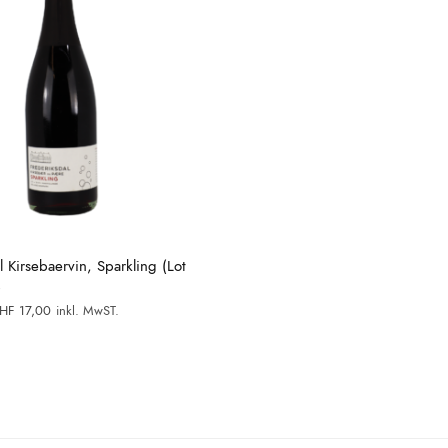
l Kirsebaervin, Sparkling (Lot
–
rsprünglicher
Aktueller
HF
17,00
inkl. MwST.
reis war:
Preis ist:
HF 27,50
CHF 17,00.