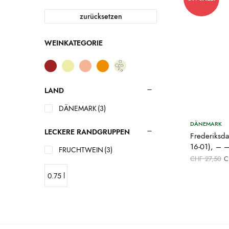
zurücksetzen
WEINKATEGORIE
LAND
DÄNEMARK
(3)
DÄNEMARK
LECKERE RANDGRUPPEN
Frederiksda
16-01), – 
FRUCHTWEIN
(3)
U
CHF
27,50
C
P
C
0.75 l