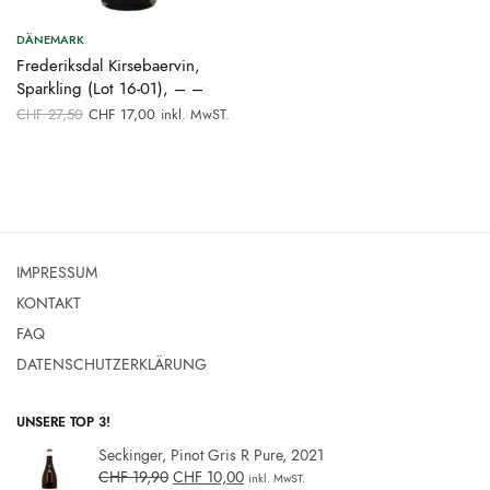
DÄNEMARK
Frederiksdal Kirsebaervin,
Sparkling (Lot 16-01), – –
Ursprünglicher
Aktueller
CHF
27,50
CHF
17,00
inkl. MwST.
Preis war:
Preis ist:
CHF 27,50
CHF 17,00.
IMPRESSUM
KONTAKT
FAQ
DATENSCHUTZERKLÄRUNG
UNSERE TOP 3!
Seckinger, Pinot Gris R Pure, 2021
CHF
19,90
CHF
10,00
inkl. MwST.