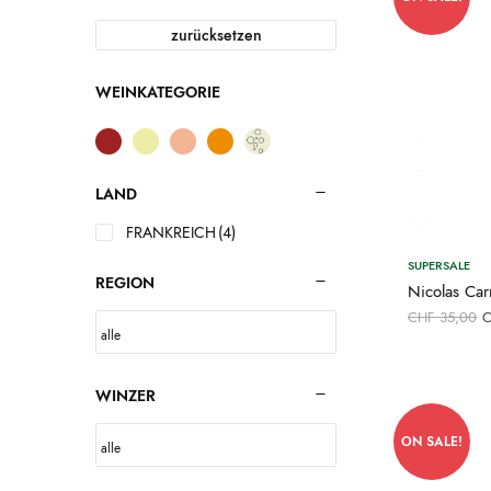
zurücksetzen
WEINKATEGORIE
LAND
FRANKREICH
(4)
SUPERSALE
REGION
Nicolas Ca
U
CHF
35,00
P
C
WINZER
ON SALE!