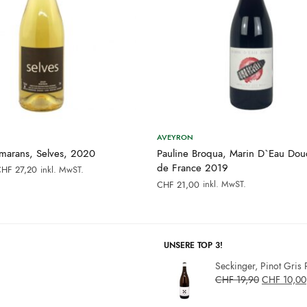
AVEYRON
rmarans, Selves, 2020
Pauline Broqua, Marin D`Eau Dou
rsprünglicher
Aktueller
de France 2019
CHF
27,20
inkl. MwST.
reis war:
Preis ist:
inkl. MwST.
CHF
21,00
CHF 34,00
CHF 27,20.
UNSERE TOP 3!
Seckinger, Pinot Gris 
CHF
19,90
CHF
10,00