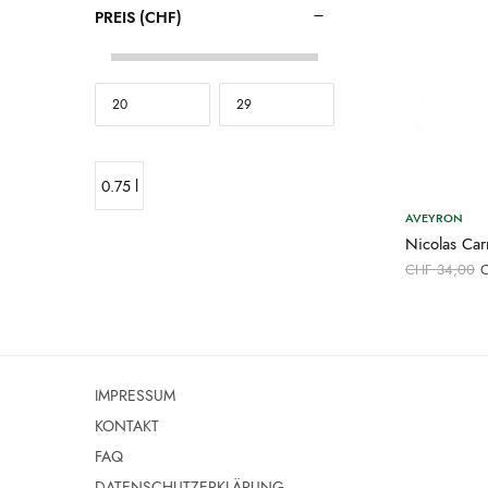
PREIS (CHF)
0.75 l
AVEYRON
Nicolas Ca
U
CHF
34,00
P
IMPRESSUM
KONTAKT
FAQ
DATENSCHUTZERKLÄRUNG