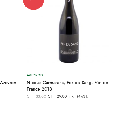
AVEYRON
 Aveyron
Nicolas Carmarans, Fer de Sang, Vin de
France 2018
Ursprünglicher
Aktueller
CHF
33,00
CHF
29,00
inkl. MwST.
Preis war:
Preis ist:
CHF 33,00
CHF 29,00.