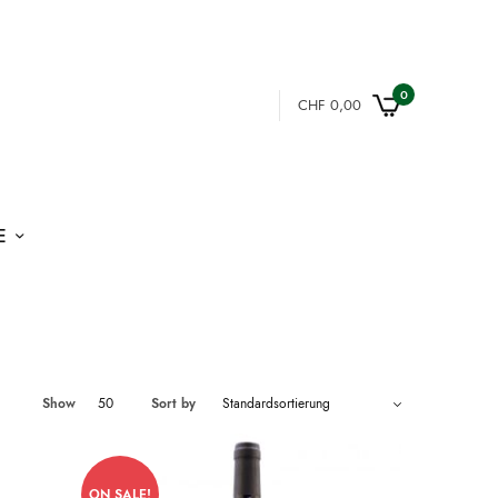
0
CHF
0,00
E
Show
50
Sort by
ON SALE!