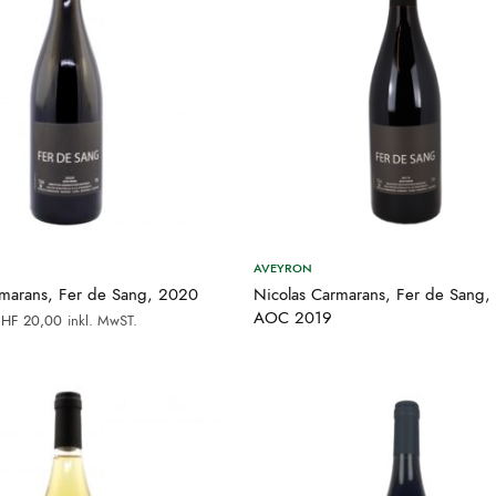
AVEYRON
rmarans, Fer de Sang, 2020
Nicolas Carmarans, Fer de Sang,
rsprünglicher
Aktueller
AOC 2019
CHF
20,00
inkl. MwST.
reis war:
Preis ist:
HF 35,00
CHF 20,00.