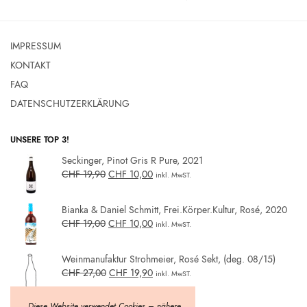
IMPRESSUM
KONTAKT
FAQ
DATENSCHUTZERKLÄRUNG
UNSERE TOP 3!
Seckinger, Pinot Gris R Pure, 2021
CHF
19,90
CHF
10,00
inkl. MwST.
Bianka & Daniel Schmitt, Frei.Körper.Kultur, Rosé, 2020
CHF
19,00
CHF
10,00
inkl. MwST.
Weinmanufaktur Strohmeier, Rosé Sekt, (deg. 08/15)
CHF
27,00
CHF
19,90
inkl. MwST.
„Diese Website verwendet Cookies – nähere