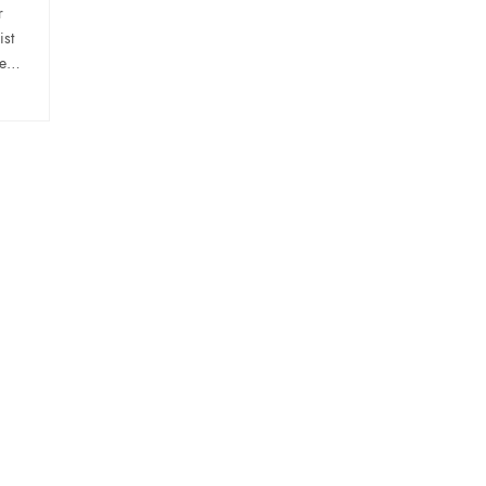
r
ist
die…