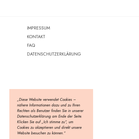
IMPRESSUM
KONTAKT
FAQ
DATENSCHUTZERKLÄRUNG
„Diese Website verwendet Cookies –
nähere Informationen dazu und zu Ihren
Rechten als Benutzer finden Sie in unserer
Datenschutzerklärung am Ende der Seite.
Klicken Sie auf „Ich stimme zu“, um
Cookies zu akzeptieren und direkt unsere
Website besuchen zu können.“