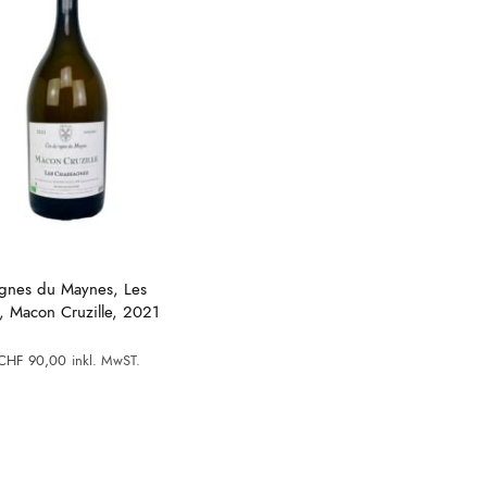
ignes du Maynes, Les
, Macon Cruzille, 2021
)
Ursprünglicher
Aktueller
CHF
90,00
inkl. MwST.
Preis war:
Preis ist:
CHF 118,00
CHF 90,00.