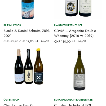
RHEINHESSEN
HANDVERLESENES SET
Bianka & Daniel Schmitt, Zöld,
CDVM – Aragonite Double
2021
Whammy (2016 vs 2019)
Ursprünglicher
Aktueller
CHF
23,90
CHF
19,90
inkl. MwST.
inkl. MwST.
CHF
130,00
Preis war:
Preis ist:
CHF 23,90
CHF 19,90.
ÖSTERREICH
BURGENLAND/NEUSIEDLERSEE
Chardonnay Fun Kit
Christian Tschida, AEIOU,