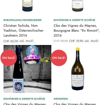
BURGENLAND/NEUSIEDLERSEE
EINHÖRNER & GEREIFTE SCHÄTZE
Christian Tschida, Non
Clos des Vignes du Maynes,
Tradition, Österreichischer
Bourgogne Blanc "En Rimont",
Landwein 2014
2014
Ursprünglicher
Aktueller
inkl. MwST.
CHF
29,90
CHF
19,90
inkl. MwST.
CHF
62,00
Preis war:
Preis ist:
CHF 29,90
CHF 19,90.
ON SALE!
ON SALE!
EINHÖRNER & GEREIFTE SCHÄTZE
WEISSWEIN
Clos des Vignes du Maynes,
Clos des Vignes du Maynes,