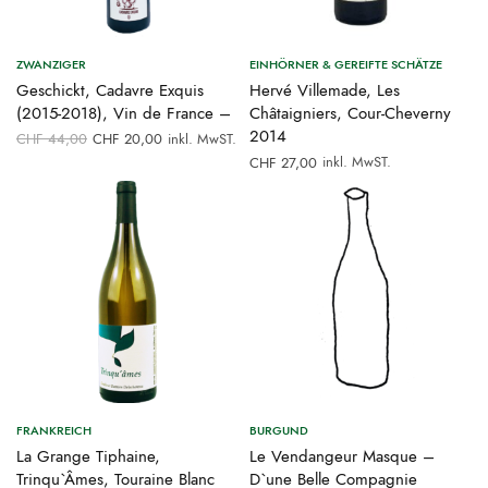
ZWANZIGER
EINHÖRNER & GEREIFTE SCHÄTZE
Geschickt, Cadavre Exquis
Hervé Villemade, Les
(2015-2018), Vin de France –
Châtaigniers, Cour-Cheverny
Ursprünglicher
Aktueller
2014
CHF
44,00
CHF
20,00
inkl. MwST.
Preis war:
Preis ist:
inkl. MwST.
CHF
27,00
CHF 44,00
CHF 20,00.
FRANKREICH
BURGUND
La Grange Tiphaine,
Le Vendangeur Masque –
Trinqu`Âmes, Touraine Blanc
D`une Belle Compagnie