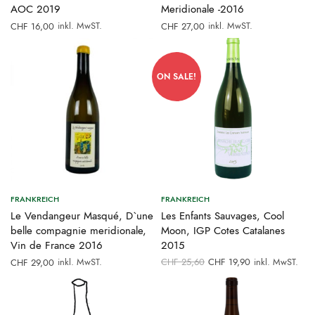
AOC 2019
Meridionale -2016
inkl. MwST.
inkl. MwST.
CHF
16,00
CHF
27,00
ON SALE!
FRANKREICH
FRANKREICH
Le Vendangeur Masqué, D`une
Les Enfants Sauvages, Cool
belle compagnie meridionale,
Moon, IGP Cotes Catalanes
Vin de France 2016
2015
Ursprünglicher
Aktueller
inkl. MwST.
CHF
25,60
CHF
19,90
inkl. MwST.
CHF
29,00
Preis war:
Preis ist:
CHF 25,60
CHF 19,90.