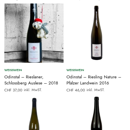
Preis war:
Preis ist:
CHF 34,00
CHF 27,20.
WEISSWEIN
WEISSWEIN
Odinstal – Rieslaner,
Odinstal – Riesling Nature –
Schlossberg Auslese – 2018
Pfälzer Landwein 2016
inkl. MwST.
inkl. MwST.
CHF
37,00
CHF
46,00