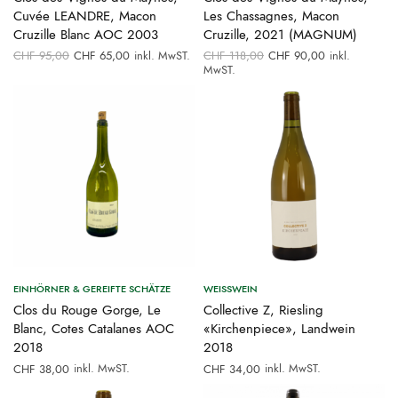
Cuvée LEANDRE, Macon
Les Chassagnes, Macon
Cruzille Blanc AOC 2003
Cruzille, 2021 (MAGNUM)
Ursprünglicher
Aktueller
Ursprünglicher
Aktueller
CHF
95,00
CHF
65,00
inkl. MwST.
CHF
118,00
CHF
90,00
inkl.
Preis war:
Preis ist:
Preis war:
Preis ist:
MwST.
CHF 95,00
CHF 65,00.
CHF 118,00
CHF 90,00
EINHÖRNER & GEREIFTE SCHÄTZE
WEISSWEIN
Clos du Rouge Gorge, Le
Collective Z, Riesling
Blanc, Cotes Catalanes AOC
«Kirchenpiece», Landwein
2018
2018
inkl. MwST.
inkl. MwST.
CHF
38,00
CHF
34,00