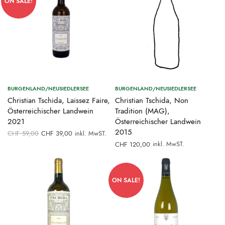
ON SALE!
BURGENLAND/NEUSIEDLERSEE
BURGENLAND/NEUSIEDLERSEE
Christian Tschida, Laissez Faire,
Christian Tschida, Non
Österreichischer Landwein
Tradition (MAG),
2021
Österreichischer Landwein
Ursprünglicher
Aktueller
2015
CHF
59,00
CHF
39,00
inkl. MwST.
Preis war:
Preis ist:
inkl. MwST.
CHF
120,00
CHF 59,00
CHF 39,00.
ON SALE!