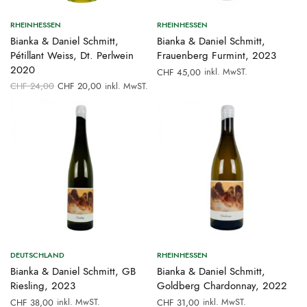
RHEINHESSEN
RHEINHESSEN
Bianka & Daniel Schmitt,
Bianka & Daniel Schmitt,
Pétillant Weiss, Dt. Perlwein
Frauenberg Furmint, 2023
2020
inkl. MwST.
CHF
45,00
Ursprünglicher
Aktueller
CHF
24,00
CHF
20,00
inkl. MwST.
Preis war:
Preis ist:
CHF 24,00
CHF 20,00.
DEUTSCHLAND
RHEINHESSEN
Bianka & Daniel Schmitt, GB
Bianka & Daniel Schmitt,
Riesling, 2023
Goldberg Chardonnay, 2022
inkl. MwST.
inkl. MwST.
CHF
38,00
CHF
31,00