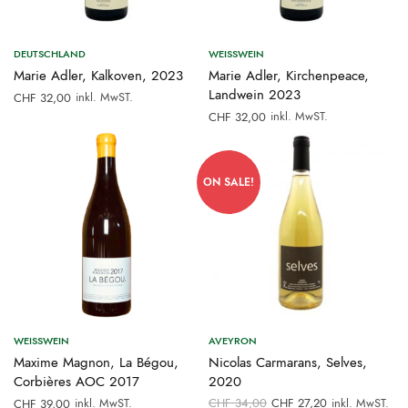
DEUTSCHLAND
WEISSWEIN
Marie Adler, Kalkoven, 2023
Marie Adler, Kirchenpeace,
Landwein 2023
inkl. MwST.
CHF
32,00
inkl. MwST.
CHF
32,00
ON SALE!
WEISSWEIN
AVEYRON
Maxime Magnon, La Bégou,
Nicolas Carmarans, Selves,
Corbières AOC 2017
2020
Ursprünglicher
Aktueller
inkl. MwST.
CHF
34,00
CHF
27,20
inkl. MwST.
CHF
39,00