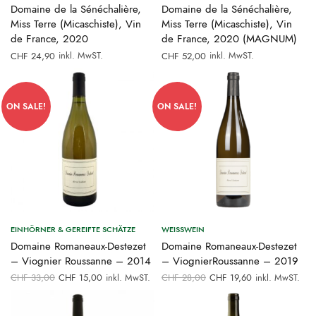
Domaine de la Sénéchalière,
Domaine de la Sénéchalière,
Miss Terre (Micaschiste), Vin
Miss Terre (Micaschiste), Vin
de France, 2020
de France, 2020 (MAGNUM)
inkl. MwST.
inkl. MwST.
CHF
24,90
CHF
52,00
ON SALE!
ON SALE!
EINHÖRNER & GEREIFTE SCHÄTZE
WEISSWEIN
Domaine Romaneaux-Destezet
Domaine Romaneaux-Destezet
– Viognier Roussanne – 2014
– ViognierRoussanne – 2019
Ursprünglicher
Aktueller
Ursprünglicher
Aktueller
CHF
33,00
CHF
15,00
inkl. MwST.
CHF
28,00
CHF
19,60
inkl. MwST.
Preis war:
Preis ist:
Preis war:
Preis ist:
CHF 33,00
CHF 15,00.
CHF 28,00
CHF 19,60.