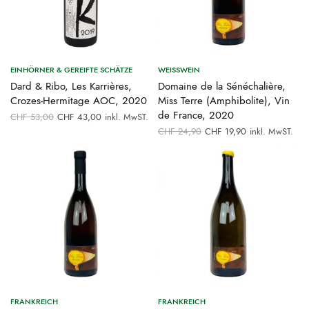
EINHÖRNER & GEREIFTE SCHÄTZE
WEISSWEIN
Dard & Ribo, Les Karrières,
Domaine de la Sénéchalière,
Crozes-Hermitage AOC, 2020
Miss Terre (Amphibolite), Vin
Ursprünglicher
Aktueller
de France, 2020
CHF
53,00
CHF
43,00
inkl. MwST.
Preis war:
Preis ist:
Ursprünglicher
Aktueller
CHF
24,90
CHF
19,90
inkl. MwST.
CHF 53,00
CHF 43,00.
Preis war:
Preis ist:
CHF 24,90
CHF 19,90.
FRANKREICH
FRANKREICH