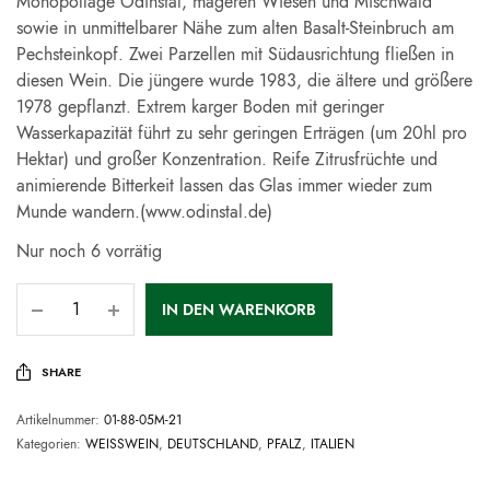
Monopollage Odinstal, mageren Wiesen und Mischwald
sowie in unmittelbarer Nähe zum alten Basalt-Steinbruch am
Pechsteinkopf. Zwei Parzellen mit Südausrichtung fließen in
diesen Wein. Die jüngere wurde 1983, die ältere und größere
1978 gepflanzt. Extrem karger Boden mit geringer
Wasserkapazität führt zu sehr geringen Erträgen (um 20hl pro
Hektar) und großer Konzentration. Reife Zitrusfrüchte und
animierende Bitterkeit lassen das Glas immer wieder zum
Munde wandern.(www.odinstal.de)
Nur noch 6 vorrätig
IN DEN WARENKORB
SHARE
Artikelnummer:
01-88-05M-21
Kategorien:
WEISSWEIN
,
DEUTSCHLAND
,
PFALZ
,
ITALIEN