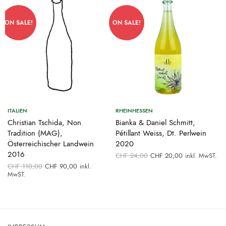
ON SALE!
ON SALE!
ITALIEN
RHEINHESSEN
Christian Tschida, Non
Bianka & Daniel Schmitt,
Tradition (MAG),
Pétillant Weiss, Dt. Perlwein
Österreichischer Landwein
2020
2016
Ursprünglicher
Aktueller
CHF
24,00
CHF
20,00
inkl. MwST.
Preis war:
Preis ist:
Ursprünglicher
Aktueller
CHF
110,00
CHF
90,00
inkl.
CHF 24,00
CHF 20,00.
Preis war:
Preis ist:
MwST.
CHF 110,00
CHF 90,00.