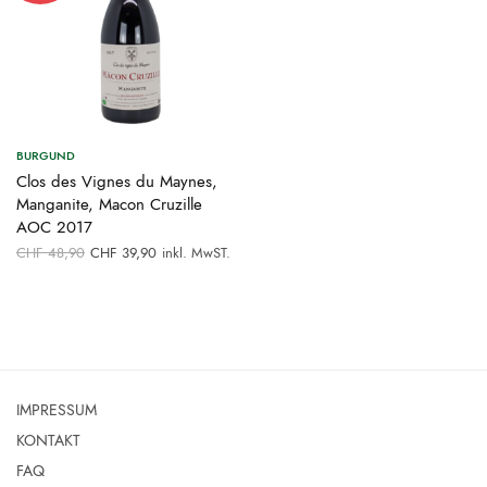
BURGUND
Clos des Vignes du Maynes,
Manganite, Macon Cruzille
AOC 2017
Ursprünglicher
Aktueller
CHF
48,90
CHF
39,90
inkl. MwST.
Preis war:
Preis ist:
CHF 48,90
CHF 39,90.
IMPRESSUM
KONTAKT
FAQ