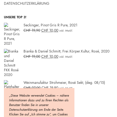
DATENSCHUTZERKLÄRUNG
UNSERE TOP 3!
Seckinger, Pinot Gris R Pure, 2021
CHF
19,90
CHF
10,00
inkl. MwST.
Bianka & Daniel Schmitt, Frei.Körper.Kultur, Rosé, 2020
CHF
19,00
CHF
10,00
inkl. MwST.
Weinmanufaktur Strohmeier, Rosé Sekt, (deg. 08/15)
CHF
27,00
CHF
19,90
inkl. MwST.
„Diese Website verwendet Cookies – nähere
Informationen dazu und zu Ihren Rechten als
Benutzer finden Sie in unserer
Datenschutzerklärung am Ende der Seite.
Klicken Sie auf „Ich stimme zu“, um Cookies