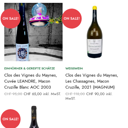
Preis war:
Preis ist:
CHF 24,00
CHF 18,00.
ON SALE!
ON SALE!
EINHÖRNER & GEREIFTE SCHÄTZE
WEISSWEIN
Clos des Vignes du Maynes,
Clos des Vignes du Maynes,
Cuvée LEANDRE, Macon
Les Chassagnes, Macon
Cruzille Blanc AOC 2003
Cruzille, 2021 (MAGNUM)
Ursprünglicher
Aktueller
Ursprünglicher
Aktueller
CHF
95,00
CHF
65,00
inkl. MwST.
CHF
118,00
CHF
90,00
inkl.
Preis war:
Preis ist:
Preis war:
Preis ist:
MwST.
CHF 95,00
CHF 65,00.
CHF 118,00
CHF 90,00
ON SALE!