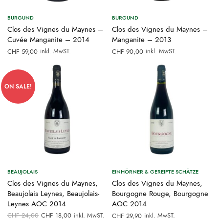
BURGUND
BURGUND
Clos des Vignes du Maynes –
Clos des Vignes du Maynes –
Cuvée Manganite – 2014
Manganite – 2013
inkl. MwST.
inkl. MwST.
CHF
59,00
CHF
90,00
ON SALE!
BEAUJOLAIS
EINHÖRNER & GEREIFTE SCHÄTZE
Clos des Vignes du Maynes,
Clos des Vignes du Maynes,
Beaujolais Leynes, Beaujolais-
Bourgogne Rouge, Bourgogne
Leynes AOC 2014
AOC 2014
Ursprünglicher
Aktueller
CHF
24,00
CHF
18,00
inkl. MwST.
inkl. MwST.
CHF
29,90