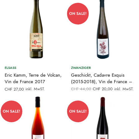
ON SALE!
ELSASS
ZWANZIGER
Eric Kamm, Terre de Volcan,
Geschickt, Cadavre Exquis
Vin de France 2017
(2015-2018), Vin de France –
Ursprünglicher
Aktueller
inkl. MwST.
CHF
44,00
CHF
20,00
inkl. MwST.
CHF
27,00
Preis war:
Preis ist:
CHF 44,00
CHF 20,00.
ON SALE!
ON SALE!