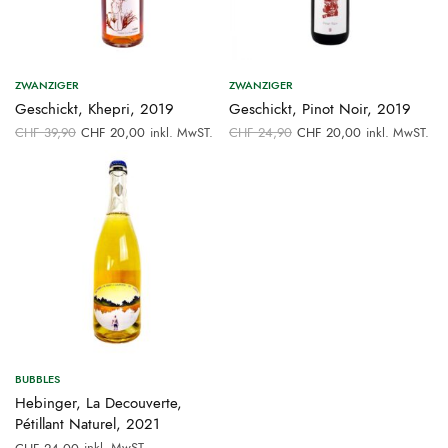
ZWANZIGER
ZWANZIGER
Geschickt, Khepri, 2019
Geschickt, Pinot Noir, 2019
Ursprünglicher
Aktueller
Ursprünglicher
Aktueller
CHF
39,90
CHF
20,00
inkl. MwST.
CHF
24,90
CHF
20,00
inkl. MwST.
Preis war:
Preis ist:
Preis war:
Preis ist:
CHF 39,90
CHF 20,00.
CHF 24,90
CHF 20,00.
BUBBLES
Hebinger, La Decouverte,
Pétillant Naturel, 2021
inkl. MwST.